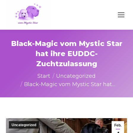
Black-Magic vom Mystic Star
hat ihre EUDDC-
Zuchtzulassung
Sie befinden sich hier:
Start
Uncategorized
Black-Magic vom Mystic Star hat…
Uncategorized
Feb.