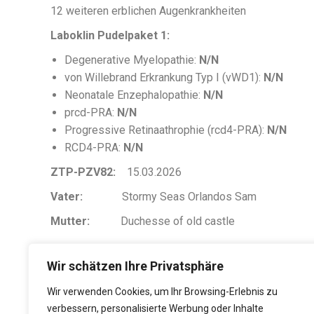
12 weiteren erblichen Augenkrankheiten
Laboklin
Pudelpaket 1:
Degenerative Myelopathie:
N/N
von Willebrand Erkrankung Typ I (vWD1):
N/N
Neonatale Enzephalopathie:
N/N
prcd-PRA:
N/N
Progressive Retinaathrophie (rcd4-PRA):
N/N
RCD4-PRA:
N/N
ZTP-PZV82:
15.03.2026
Vater:
Stormy Seas Orlandos Sam
Mutter:
Duchesse of old castle
Wir schätzen Ihre Privatsphäre
Ausstellungsergebnisse
Wir verwenden Cookies, um Ihr Browsing-Erlebnis zu
verbessern, personalisierte Werbung oder Inhalte