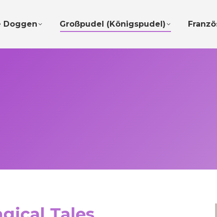
e Doggen
Großpudel (Königspudel)
Franzö
gical Tales