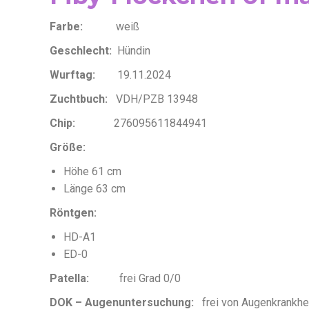
Farbe:
weiß
Geschlecht:
Hündin
Wurftag:
19.11.2024
Zuchtbuch:
VDH/PZB 13948
Chip:
276095611844941
Größe:
Höhe 61 cm
Länge 63 cm
Röntgen:
HD-A1
ED-0
Patella:
frei Grad 0/0
DOK – Augenuntersuchung:
frei von Augenkrankhei