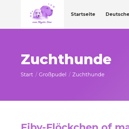
Startseite
Deutsch
Zuchthunde
Sie befinden sich hier:
Start
Großpudel
Zuchthunde
Fiby-Flöckchen of ma