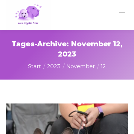
Tages-Archive:
November 12,
2023
Sie befinden sich hier:
Start
2023
November
12