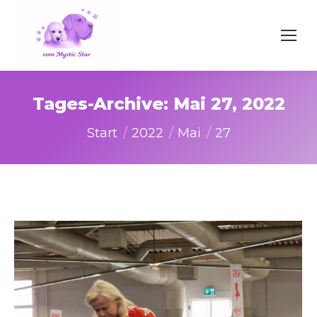
Tages-Archive:
Mai 27, 2022
Sie befinden sich hier:
Start
2022
Mai
27