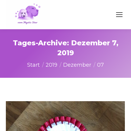
Tages-Archive:
Dezember 7,
2019
Sie befinden sich hier:
Start
2019
Dezember
07