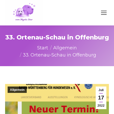
33. Ortenau-Schau in Offenburg
Sie befinden sich hier:
Start
Allgemein
33. Ortenau-Schau in Offenburg
Allgemein
Juli
17
2022